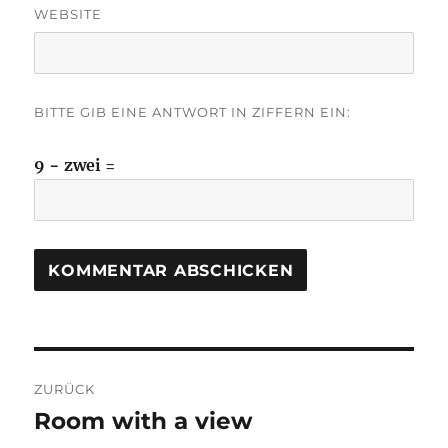
WEBSITE
BITTE GIB EINE ANTWORT IN ZIFFERN EIN:
9 − zwei =
Beitragsnavigation
ZURÜCK
Room with a view
Vorheriger
Beitrag: