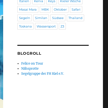
Italien
Kenia
Keys
Kieler Woche
Masai Mara
MBK
Oktober
Safari
Segeln
Similan
Südsee
Thailand
Toskana
Wassersport
Z3
BLOGROLL
Felice on Tour
Nähsprotte
Segelgruppe der FH Kiel e.V.