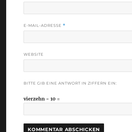
E-MAIL-ADRESSE
*
WEBSITE
BITTE GIB EINE ANTWORT IN ZIFFERN EIN:
vierzehn − 10 =