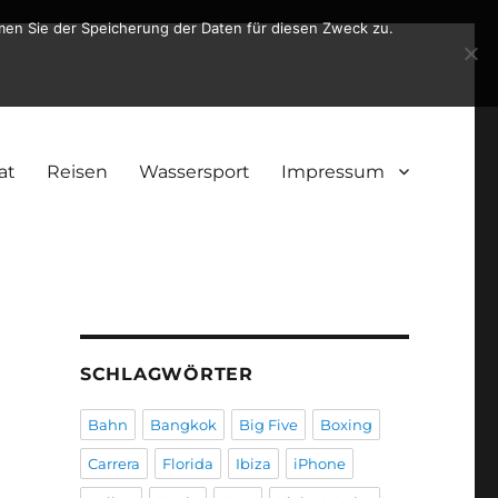
men Sie der Speicherung der Daten für diesen Zweck zu.
at
Reisen
Wassersport
Impressum
SCHLAGWÖRTER
Bahn
Bangkok
Big Five
Boxing
Carrera
Florida
Ibiza
iPhone