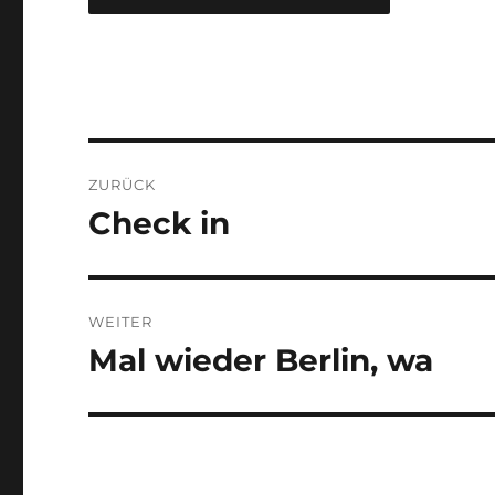
Beitragsnavigation
ZURÜCK
Check in
Vorheriger
Beitrag:
WEITER
Mal wieder Berlin, wa
Nächster
Beitrag: