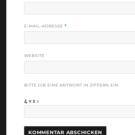
E-MAIL-ADRESSE
*
WEBSITE
BITTE GIB EINE ANTWORT IN ZIFFERN EIN:
4 × 1 =