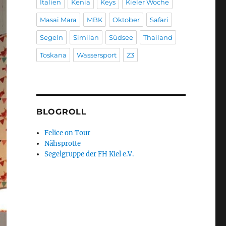
Italien
Kenia
Keys
Kieler Woche
Masai Mara
MBK
Oktober
Safari
Segeln
Similan
Südsee
Thailand
Toskana
Wassersport
Z3
BLOGROLL
Felice on Tour
Nähsprotte
Segelgruppe der FH Kiel e.V.