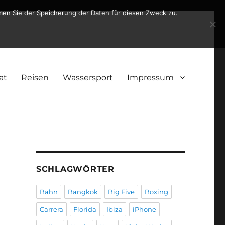
men Sie der Speicherung der Daten für diesen Zweck zu.
at
Reisen
Wassersport
Impressum
SCHLAGWÖRTER
Bahn
Bangkok
Big Five
Boxing
Carrera
Florida
Ibiza
iPhone