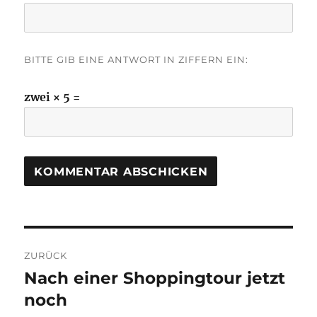
BITTE GIB EINE ANTWORT IN ZIFFERN EIN:
zwei × 5 =
Beitragsnavigation
ZURÜCK
Nach einer Shoppingtour jetzt
Vorheriger
Beitrag:
noch