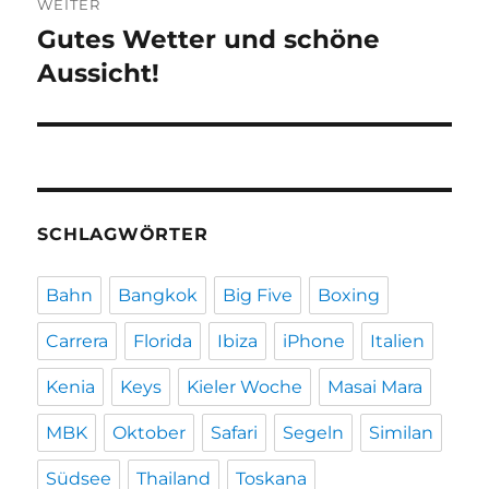
WEITER
Gutes Wetter und schöne
Nächster
Beitrag:
Aussicht!
SCHLAGWÖRTER
Bahn
Bangkok
Big Five
Boxing
Carrera
Florida
Ibiza
iPhone
Italien
Kenia
Keys
Kieler Woche
Masai Mara
MBK
Oktober
Safari
Segeln
Similan
Südsee
Thailand
Toskana