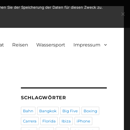
men Sie der Speicherung der Daten für diesen Zweck zu.
at
Reisen
Wassersport
Impressum
SCHLAGWÖRTER
Bahn
Bangkok
Big Five
Boxing
Carrera
Florida
Ibiza
iPhone