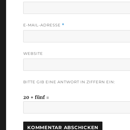
E-MAIL-ADRESSE
*
WEBSITE
BITTE GIB EINE ANTWORT IN ZIFFERN EIN:
20 + fünf =