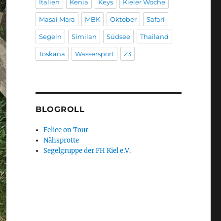
Italien
Kenia
Keys
Kieler Woche
Masai Mara
MBK
Oktober
Safari
Segeln
Similan
Südsee
Thailand
Toskana
Wassersport
Z3
BLOGROLL
Felice on Tour
Nähsprotte
Segelgruppe der FH Kiel e.V.