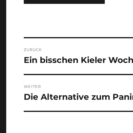
Beitragsnavigation
ZURÜCK
Ein bisschen Kieler Woc
Vorheriger
Beitrag:
WEITER
Die Alternative zum Pan
Nächster
Beitrag: