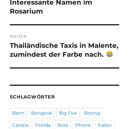
Interessante Namen im
Vorheriger
Beitrag:
Rosarium
WEITER
Thailändische Taxis in Malente,
Nächster
Beitrag:
zumindest der Farbe nach.
SCHLAGWÖRTER
Bahn
Bangkok
Big Five
Boxing
Carrera
Florida
Ibiza
iPhone
Italien