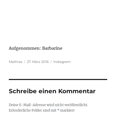
Aufgenommen: Barbarine
Autor
Veröffentlicht
Kategorien
Mathias
27. März 2016
Instagram
am
Schreibe einen Kommentar
Deine E-Mail-Adresse wird nicht veröffentlicht.
Erforderliche Felder sind mit
*
markiert