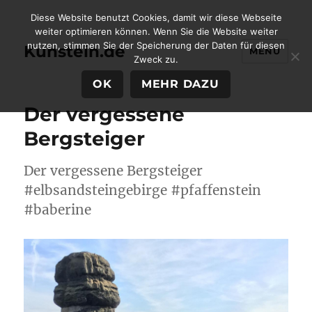
Diese Website benutzt Cookies, damit wir diese Webseite
weiter optimieren können. Wenn Sie die Website weiter
nutzen, stimmen Sie der Speicherung der Daten für diesen
Kunstein.de
MENÜ
Zweck zu.
OK
MEHR DAZU
Der vergessene
Bergsteiger
Der vergessene Bergsteiger
#elbsandsteingebirge #pfaffenstein
#baberine