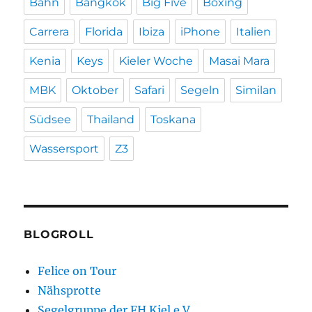
Bahn
Bangkok
Big Five
Boxing
Carrera
Florida
Ibiza
iPhone
Italien
Kenia
Keys
Kieler Woche
Masai Mara
MBK
Oktober
Safari
Segeln
Similan
Südsee
Thailand
Toskana
Wassersport
Z3
BLOGROLL
Felice on Tour
Nähsprotte
Segelgruppe der FH Kiel e.V.