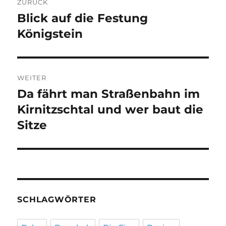
ZURÜCK
Blick auf die Festung
Vorheriger
Beitrag:
Königstein
WEITER
Da fährt man Straßenbahn im
Nächster
Beitrag:
Kirnitzschtal und wer baut die
Sitze
SCHLAGWÖRTER