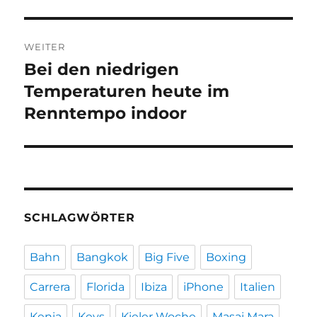
WEITER
Bei den niedrigen
Nächster
Beitrag:
Temperaturen heute im
Renntempo indoor
SCHLAGWÖRTER
Bahn
Bangkok
Big Five
Boxing
Carrera
Florida
Ibiza
iPhone
Italien
Kenia
Keys
Kieler Woche
Masai Mara