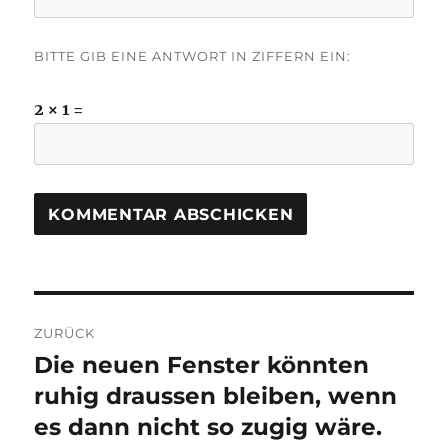
BITTE GIB EINE ANTWORT IN ZIFFERN EIN:
2 × 1 =
Beitragsnavigation
ZURÜCK
Die neuen Fenster könnten
Vorheriger
Beitrag:
ruhig draussen bleiben, wenn
es dann nicht so zugig wäre.