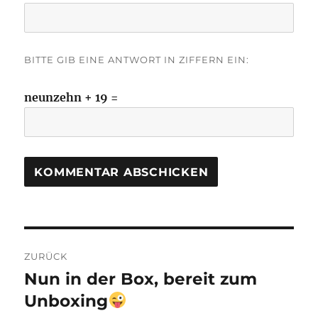
BITTE GIB EINE ANTWORT IN ZIFFERN EIN:
neunzehn + 19 =
Beitragsnavigation
ZURÜCK
Nun in der Box, bereit zum
Vorheriger
Beitrag:
Unboxing