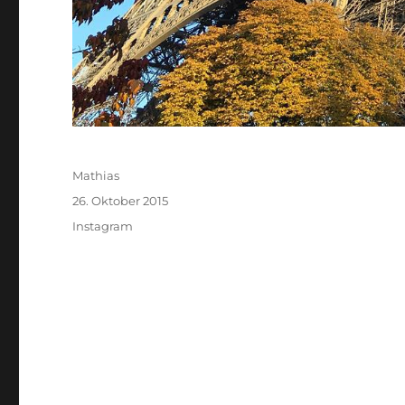
Autor
Mathias
Veröffentlicht
26. Oktober 2015
am
Kategorien
Instagram