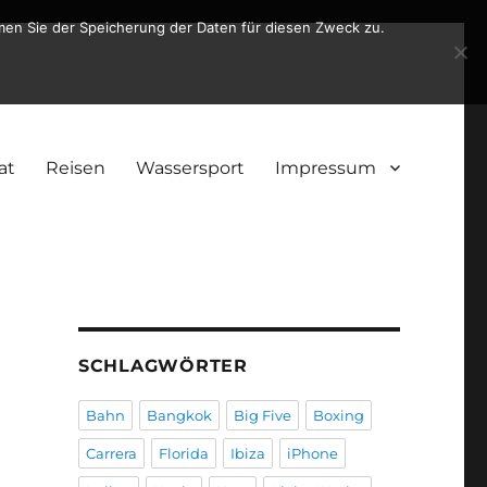
men Sie der Speicherung der Daten für diesen Zweck zu.
at
Reisen
Wassersport
Impressum
SCHLAGWÖRTER
Bahn
Bangkok
Big Five
Boxing
Carrera
Florida
Ibiza
iPhone