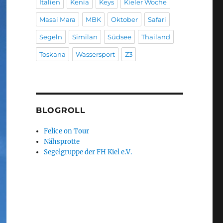
Italien
Kenia
Keys
Kieler Woche
Masai Mara
MBK
Oktober
Safari
Segeln
Similan
Südsee
Thailand
Toskana
Wassersport
Z3
BLOGROLL
Felice on Tour
Nähsprotte
Segelgruppe der FH Kiel e.V.