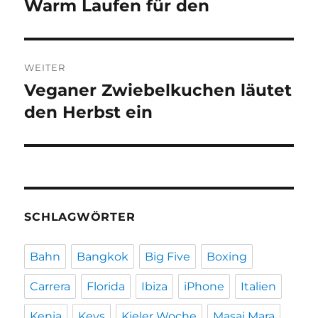
Warm Laufen für den
Vorheriger
Beitrag:
WEITER
Veganer Zwiebelkuchen läutet
Nächster
Beitrag:
den Herbst ein
SCHLAGWÖRTER
Bahn
Bangkok
Big Five
Boxing
Carrera
Florida
Ibiza
iPhone
Italien
Kenia
Keys
Kieler Woche
Masai Mara