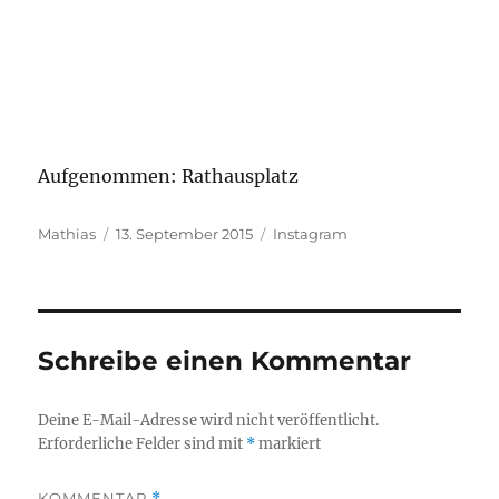
Aufgenommen: Rathausplatz
Autor
Veröffentlicht
Kategorien
Mathias
13. September 2015
Instagram
am
Schreibe einen Kommentar
Deine E-Mail-Adresse wird nicht veröffentlicht.
Erforderliche Felder sind mit
*
markiert
KOMMENTAR
*