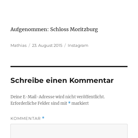
Aufgenommen: Schloss Moritzburg
Autor
Veröffentlicht
Kategorien
Mathias
23. August 2015
Instagram
am
Schreibe einen Kommentar
Deine E-Mail-Adresse wird nicht veröffentlicht.
Erforderliche Felder sind mit
*
markiert
KOMMENTAR
*