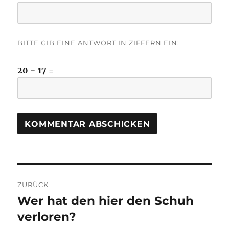
BITTE GIB EINE ANTWORT IN ZIFFERN EIN:
20 − 17 =
Beitragsnavigation
ZURÜCK
Wer hat den hier den Schuh
Vorheriger
Beitrag:
verloren?