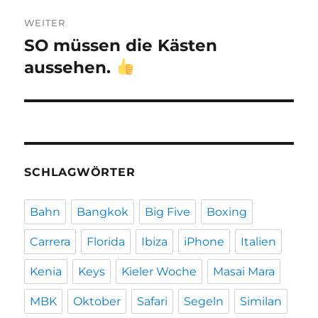
WEITER
SO müssen die Kästen
Nächster
Beitrag:
aussehen.
SCHLAGWÖRTER
Bahn
Bangkok
Big Five
Boxing
Carrera
Florida
Ibiza
iPhone
Italien
Kenia
Keys
Kieler Woche
Masai Mara
MBK
Oktober
Safari
Segeln
Similan