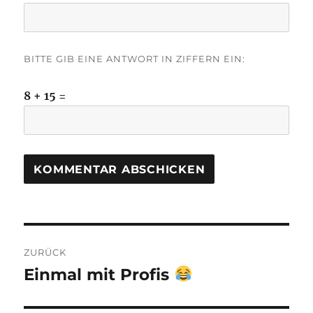
BITTE GIB EINE ANTWORT IN ZIFFERN EIN:
8 + 15 =
Beitragsnavigation
ZURÜCK
Einmal mit Profis
Vorheriger
Beitrag: