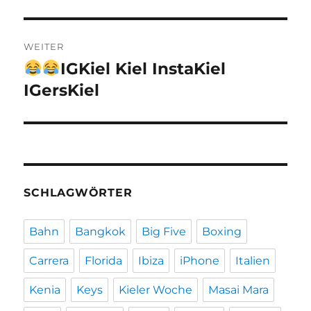
Beitrag:
WEITER
IGKiel Kiel InstaKiel
Nächster
Beitrag:
IGersKiel
SCHLAGWÖRTER
Bahn
Bangkok
Big Five
Boxing
Carrera
Florida
Ibiza
iPhone
Italien
Kenia
Keys
Kieler Woche
Masai Mara