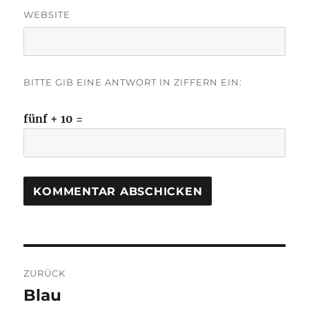
WEBSITE
BITTE GIB EINE ANTWORT IN ZIFFERN EIN:
fünf + 10 =
Beitragsnavigation
ZURÜCK
Blau
Vorheriger