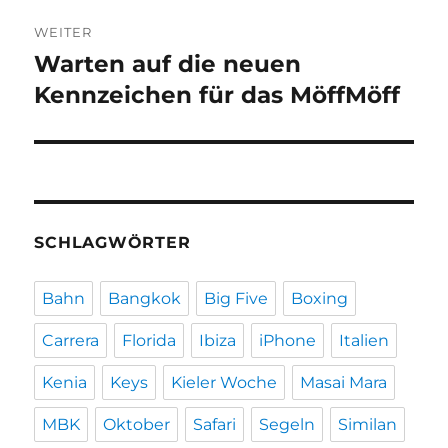
WEITER
Warten auf die neuen
Nächster
Beitrag:
Kennzeichen für das MöffMöff
SCHLAGWÖRTER
Bahn
Bangkok
Big Five
Boxing
Carrera
Florida
Ibiza
iPhone
Italien
Kenia
Keys
Kieler Woche
Masai Mara
MBK
Oktober
Safari
Segeln
Similan