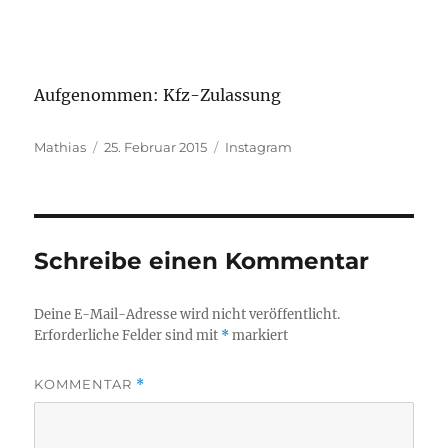
Aufgenommen: Kfz-Zulassung
Autor
Veröffentlicht
Kategorien
Mathias
25. Februar 2015
Instagram
am
Schreibe einen Kommentar
Deine E-Mail-Adresse wird nicht veröffentlicht.
Erforderliche Felder sind mit
*
markiert
KOMMENTAR
*