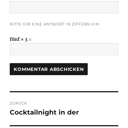
BITTE GIB EINE ANTWORT IN ZIFFERN EIN:
fünf × 3 =
Beitragsnavigation
ZURÜCK
Cocktailnight in der
Vorheriger
Beitrag: