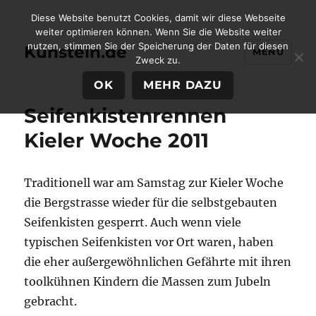
Diese Website benutzt Cookies, damit wir diese Webseite
weiter optimieren können. Wenn Sie die Website weiter
nutzen, stimmen Sie der Speicherung der Daten für diesen
Kunstein.de
MENÜ
Zweck zu.
OK
MEHR DAZU
Seifenkistenrennen
Kieler Woche 2011
Traditionell war am Samstag zur Kieler Woche
die Bergstrasse wieder für die selbstgebauten
Seifenkisten gesperrt. Auch wenn viele
typischen Seifenkisten vor Ort waren, haben
die eher außergewöhnlichen Gefährte mit ihren
toolkühnen Kindern die Massen zum Jubeln
gebracht.