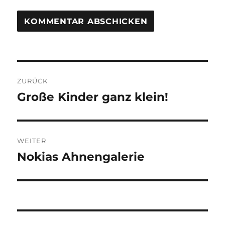
Beitragsnavigation
ZURÜCK
Große Kinder ganz klein!
Vorheriger
Beitrag:
WEITER
Nokias Ahnengalerie
Nächster
Beitrag: