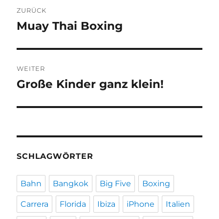
Beitragsnavigation
ZURÜCK
Muay Thai Boxing
Vorheriger
Beitrag:
WEITER
Große Kinder ganz klein!
Nächster
Beitrag:
SCHLAGWÖRTER
Bahn
Bangkok
Big Five
Boxing
Carrera
Florida
Ibiza
iPhone
Italien