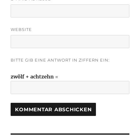
WEBSITE
BITTE GIB EINE ANTWORT IN ZIFFERN EIN:
zwölf + achtzehn =