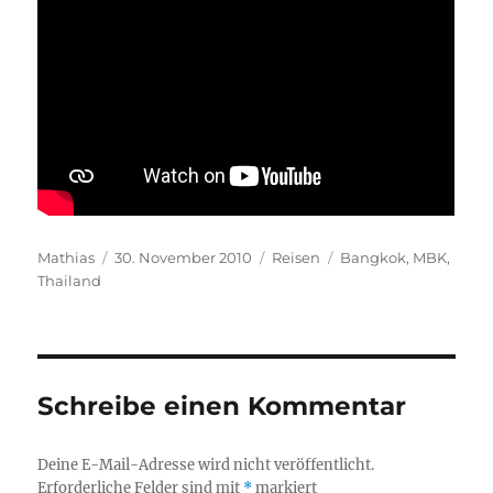
Autor
Veröffentlicht
Kategorien
Schlagwörter
Mathias
30. November 2010
Reisen
Bangkok
,
MBK
,
am
Thailand
Schreibe einen Kommentar
Deine E-Mail-Adresse wird nicht veröffentlicht.
Erforderliche Felder sind mit
*
markiert