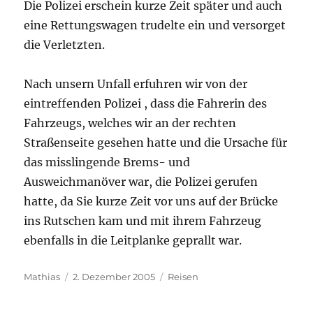
Die Polizei erschein kurze Zeit später und auch
eine Rettungswagen trudelte ein und versorget
die Verletzten.
Nach unsern Unfall erfuhren wir von der
eintreffenden Polizei , dass die Fahrerin des
Fahrzeugs, welches wir an der rechten
Straßenseite gesehen hatte und die Ursache für
das misslingende Brems- und
Ausweichmanöver war, die Polizei gerufen
hatte, da Sie kurze Zeit vor uns auf der Brücke
ins Rutschen kam und mit ihrem Fahrzeug
ebenfalls in die Leitplanke geprallt war.
Autor
Veröffentlicht
Kategorien
Mathias
2. Dezember 2005
Reisen
am