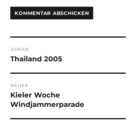
Beitragsnavigation
ZURÜCK
Thailand 2005
Vorheriger
Beitrag:
WEITER
Kieler Woche
Nächster
Beitrag:
Windjammerparade