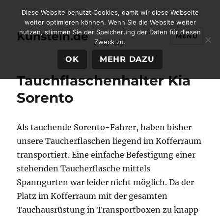
Diese Website benutzt Cookies, damit wir diese Webseite
weiter optimieren können. Wenn Sie die Website weiter
nutzen, stimmen Sie der Speicherung der Daten für diesen
Kunstein.de
MENÜ
Zweck zu.
OK
MEHR DAZU
Tauchflaschenhalter Kia
Sorento
Als tauchende Sorento-Fahrer, haben bisher
unsere Taucherflaschen liegend im Kofferraum
transportiert. Eine einfache Befestigung einer
stehenden Taucherflasche mittels
Spanngurten war leider nicht möglich. Da der
Platz im Kofferraum mit der gesamten
Tauchausrüstung in Transportboxen zu knapp