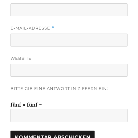
E-MAIL-ADRESSE
*
WEBSITE
BITTE GIB EINE ANTWORT IN ZIFFERN EIN:
fünf × fünf =