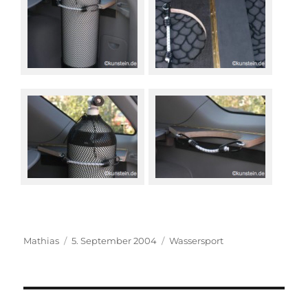
Autor
Veröffentlicht
Kategorien
Mathias
5. September 2004
Wassersport
am