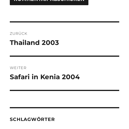
Beitragsnavigation
ZURÜCK
Thailand 2003
Vorheriger
Beitrag:
WEITER
Safari in Kenia 2004
Nächster
Beitrag:
SCHLAGWÖRTER